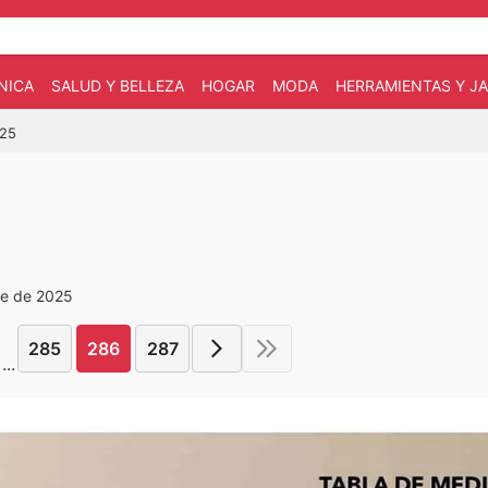
NICA
SALUD Y BELLEZA
HOGAR
MODA
HERRAMIENTAS Y JA
025
re de 2025
285
286
287
...