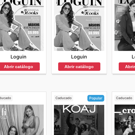
Loguin
L
Loguin
Abrir catálogo
Abri
Abrir catálogo
ducado
Caducado
Caducado
Popular