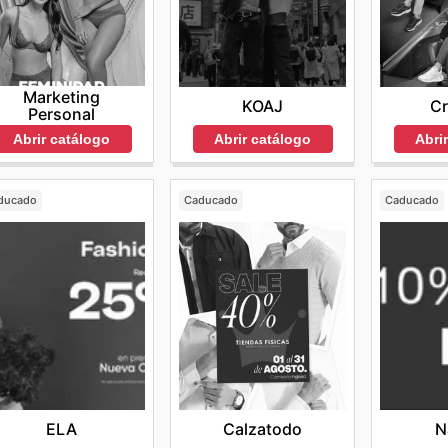
Marketing
C
KOAJ
Personal
Abri
Abrir catálogo
Abrir catálogo
ducado
Caducado
Caducado
ELA
Calzatodo
N