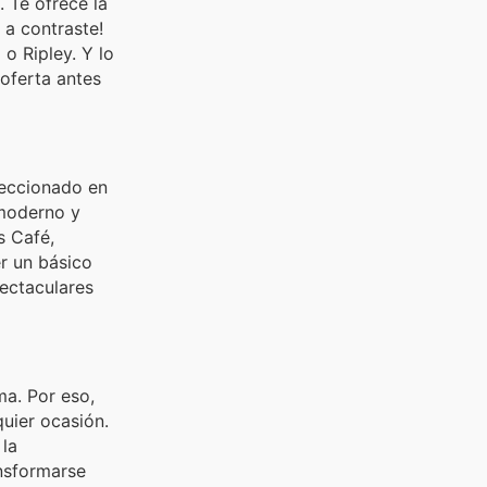
. Te ofrece la
 a contraste!
o Ripley. Y lo
 oferta antes
feccionado en
 moderno y
s Café,
r un básico
ectaculares
a. Por eso,
uier ocasión.
 la
nsformarse