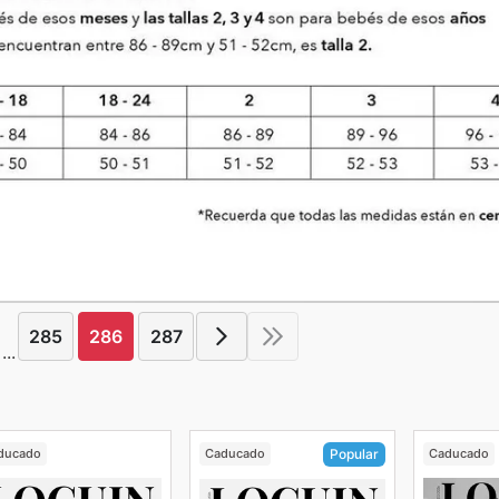
285
286
287
...
ducado
Caducado
Caducado
Popular