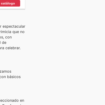
r catálogo
r espectacular
rimicia que no
os, con
1 de
ra celebrar.
nzamos
 con básicos
nfeccionado en