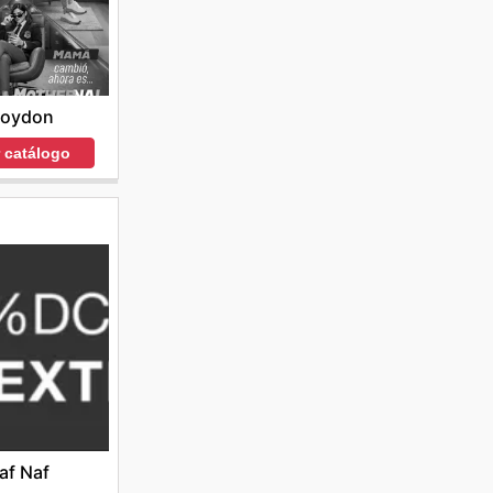
roydon
r catálogo
af Naf