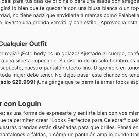
 ideal para tus días de oficina o para una salida con amigos
giná lo bien que te quedaría con una blusa blanca o un top
dad, no tiene nada que envidiarle a marcas como Falabella 
llevarte una prenda versátil y con estilo. ¡Aprovecha esta
Cualquier Outfit
r regia? ¡Este body es un golazo! Ajustado al cuerpo, con
ará una silueta impecable. Su diseño de un solo hombro es
 supuesto, nuestro pantalón efecto lino. Disponible en tono
toda mujer debe tener. No dejes pasar esta chance de tene
¡solo $29.999!
¡Una ganga que te permite armar looks esp
r con Loguin
; es una forma de expresarte y sentirte bien con vos mism
ue te permiten crear "Looks Perfectos para Celebrar" cualq
nuestras prendas están diseñadas para que brilles. Pensá en
pantalones o faldas, o cómo un pantalón amplio puede tra