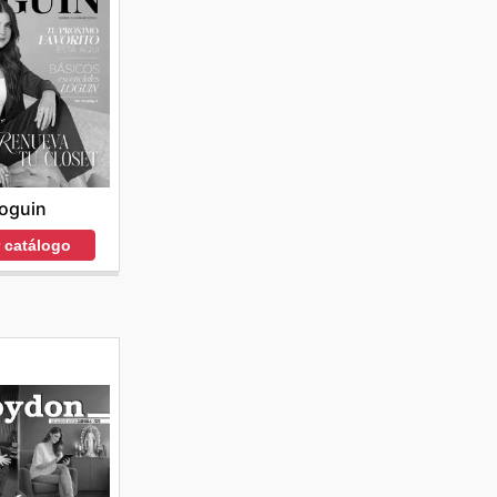
oguin
r catálogo