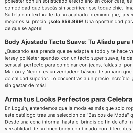
poliéster con un sofisticado efecto lino en color café, es
comodidad que buscás sin sacrificar ese toque chic. ¡Ima
Su tela con textura le da un acabado premium que, la ver
mejor es su precio:
¡solo $59.999!
Una oportunidad para 
de que se agote!
Body Ajustado Tacto Suave: Tu Aliado para 
¿Buscando esa prenda que se adapta a todo y te hace ve
jersey poliéster spandex con un tacto súper suave, te d
sensual, perfecto para combinar con jeans, faldas o, por
Marrón y Negro, es un verdadero básico de armario que 
de calidad superior. Lo encuentras a un precio increíble:
sin gastar de más!
Arma tus Looks Perfectos para Celebra
En Loguin, entendemos que la moda es más que solo ropa
este catálogo trae una selección de "Básicos de Moda" q
Desde una cena informal hasta el brindis de fin de año, 
versatilidad de un buen body combinado con diferentes 