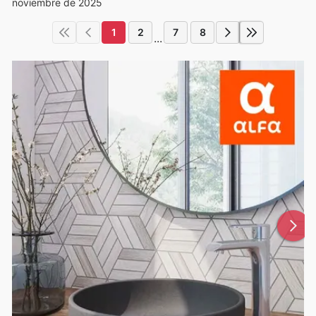
noviembre de 2025
1
2
7
8
...