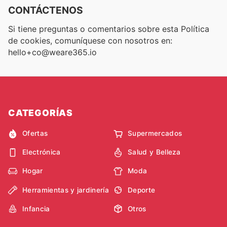
CONTÁCTENOS
Si tiene preguntas o comentarios sobre esta Política
de cookies, comuníquese con nosotros en:
hello+co@weare365.io
CATEGORÍAS
Ofertas
Supermercados
Electrónica
Salud y Belleza
Hogar
Moda
Herramientas y jardinería
Deporte
Infancia
Otros