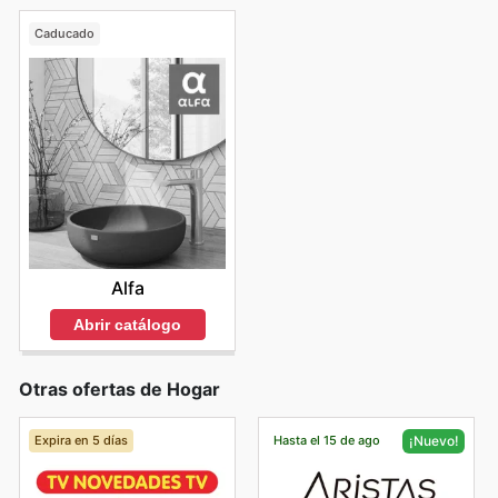
Caducado
Alfa
Abrir catálogo
Otras ofertas de Hogar
Expira en 5 días
Hasta el 15 de ago
¡Nuevo!