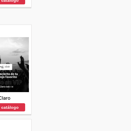
r catálogo
Claro
r catálogo