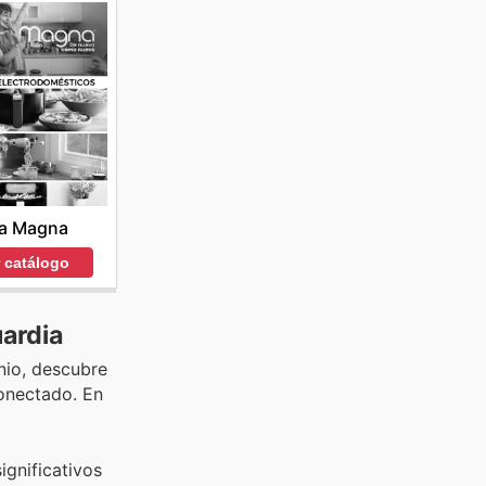
a Magna
r catálogo
ardia
nio, descubre
onectado. En
ignificativos