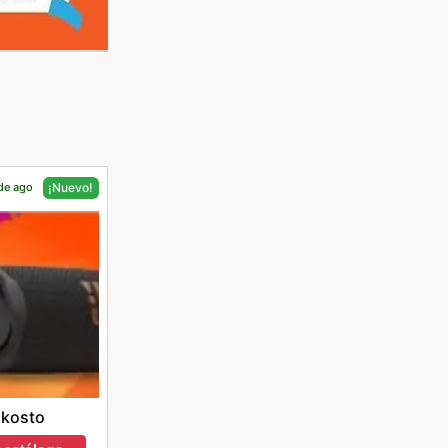
 de ago
¡Nuevo!
lkosto