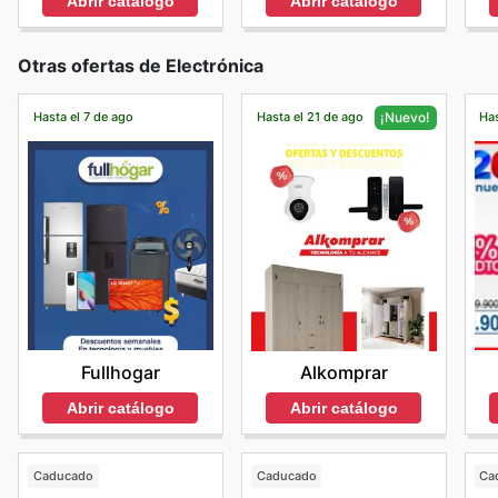
Abrir catálogo
Abrir catálogo
Otras ofertas de Electrónica
Hasta el 7 de ago
Hasta el 21 de ago
Has
¡Nuevo!
Fullhogar
Alkomprar
Abrir catálogo
Abrir catálogo
Caducado
Caducado
Ca