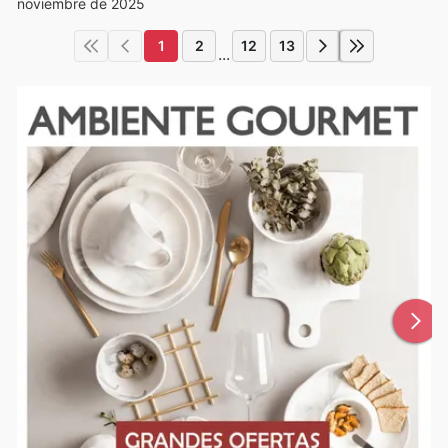
noviembre de 2025
1
2
12
13
...