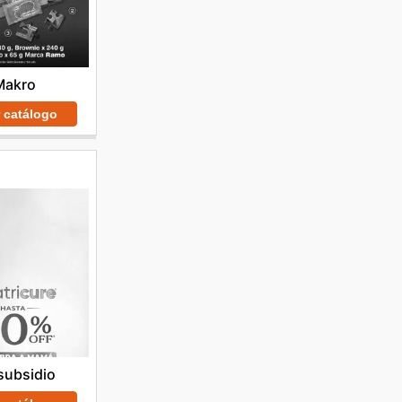
Makro
r catálogo
subsidio