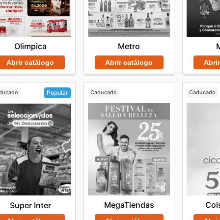
Olimpica
Metro
Abrir catálogo
Abrir catálogo
Abri
ducado
Caducado
Caducado
Popular
MegaTiendas
Col
Super Inter