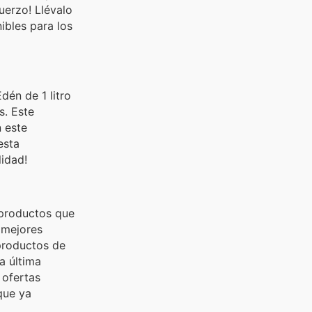
uerzo! Llévalo
ibles para los
dén de 1 litro
s. Este
n este
esta
lidad!
 productos que
s mejores
productos de
a última
 ofertas
que ya