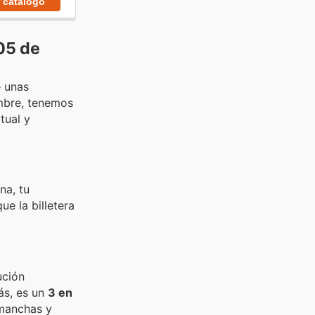
r catálogo
 05 de
e unas
embre, tenemos
tual y
na, tu
e la billetera
ución
ás, es un
3 en
amanchas y