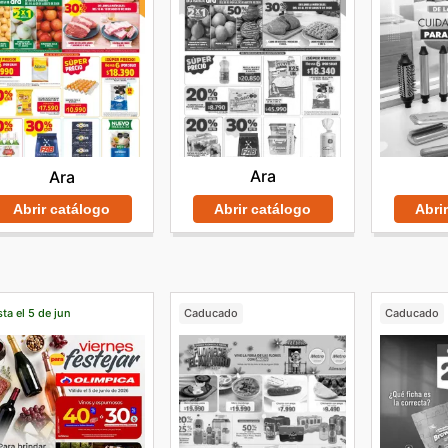
Ara
Ara
Abrir catálogo
Abri
Abrir catálogo
ta el 5 de jun
Caducado
Caducado