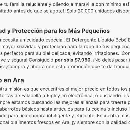
e tu familia reluciente y oliendo a maravilla con mínimo esf
mitado antes de que se agote! ¡Solo 20.000 unidades dispon
dad y Protección para los Más Pequeños
s necesita un cuidado especial. El Detergente Líquido Bebé E
a mayor suavidad y protección para la ropa de tus pequeño
s perfecto para su piel delicada, evitando irritaciones. ¡Co
uave y segura! Consíguelo
por solo $7.950
. ¡No dejes pasar 
ás! ¡Compra y ahorra con esta promoción que te da tranqui
 en Ara
tra misión es que encuentres el mejor precio en todos los
ofertas de Falabella o Ripley en electrónica, o buscando lo
mpre estamos buscando las mejores alianzas para traerte 
barrotes básicos hasta artículos para tu cocina o incluso l
do para una compra inteligente y eficiente. Encuentra más
nal o alimentos frescos en Ara, ¡y siempre con la calidad 