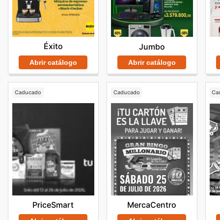
Éxito
Jumbo
Abrir catálogo
Abrir catálogo
Caducado
Caducado
Ca
PriceSmart
MercaCentro