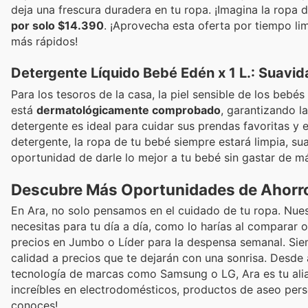
deja una frescura duradera en tu ropa. ¡Imagina la ropa d
por solo $14.390
. ¡Aprovecha esta oferta por tiempo li
más rápidos!
Detergente Líquido Bebé Edén x 1 L.: Suavi
Para los tesoros de la casa, la piel sensible de los bebé
está
dermatológicamente comprobado
, garantizando l
detergente es ideal para cuidar sus prendas favoritas y e
detergente, la ropa de tu bebé siempre estará limpia, s
oportunidad de darle lo mejor a tu bebé sin gastar de m
Descubre Más Oportunidades de Ahorro
En Ara, no solo pensamos en el cuidado de tu ropa. Nues
necesitas para tu día a día, como lo harías al comparar 
precios en Jumbo o Líder para la despensa semanal. Sie
calidad a precios que te dejarán con una sonrisa. Desde a
tecnología de marcas como Samsung o LG, Ara es tu alia
increíbles en electrodomésticos, productos de aseo perso
conoces!