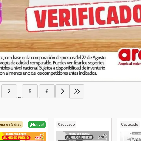
2
5
6
...
ira en 5 días
Caducado
Caducado
¡Nuevo!