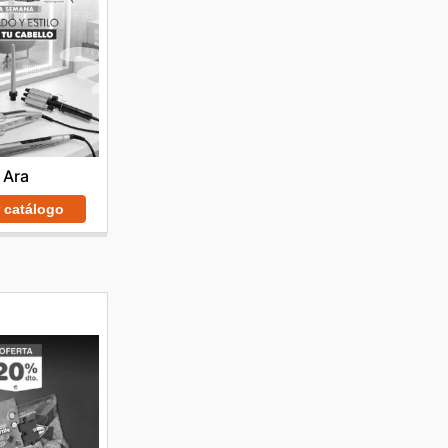
Ara
r catálogo