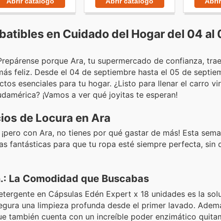
Abrir catálogo
Abri
Abrir catálogo
batibles en Cuidado del Hogar del 04 al
 Prepárense porque Ara, tu supermercado de confianza, tra
 más feliz. Desde el 04 de septiembre hasta el 05 de septi
s esenciales para tu hogar. ¿Listo para llenar el carro vir
udamérica? ¡Vamos a ver qué joyitas te esperan!
ios de Locura en Ara
¡pero con Ara, no tienes por qué gastar de más! Esta sema
 fantásticas para que tu ropa esté siempre perfecta, sin qu
n.: La Comodidad que Buscabas
etergente en Cápsulas Edén Expert x 18 unidades es la sol
segura una limpieza profunda desde el primer lavado. Adem
que también cuenta con un increíble poder enzimático quit