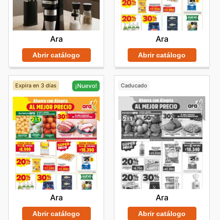
Ara
Ara
Abrir catálogo
Abrir catálogo
Expira en 3 días
Caducado
¡Nuevo!
Ara
Ara
Abrir catálogo
Abrir catálogo