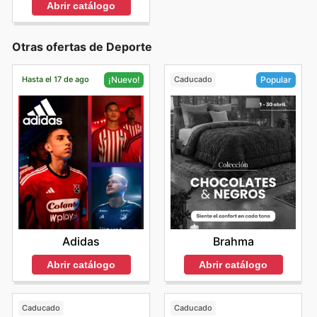
Abrir catálogo
Otras ofertas de Deporte
Hasta el 17 de ago
Caducado
¡Nuevo!
Popular
Adidas
Brahma
Abrir catálogo
Abrir catálogo
Caducado
Caducado