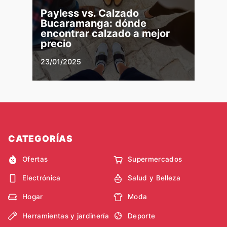
Payless vs. Calzado
Bucaramanga: dónde
encontrar calzado a mejor
precio
23/01/2025
CATEGORÍAS
Ofertas
Supermercados
Electrónica
Salud y Belleza
Hogar
Moda
Herramientas y jardinería
Deporte