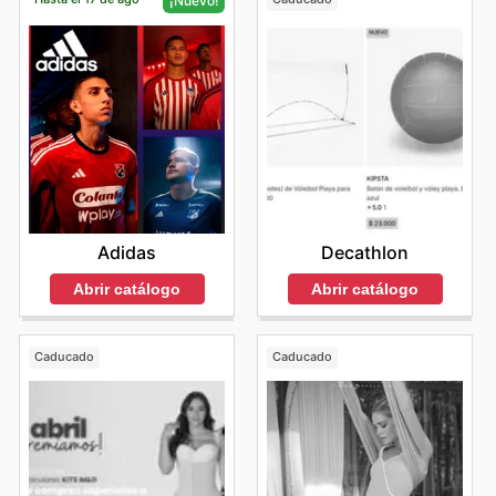
¡Nuevo!
Decathlon
Adidas
Abrir catálogo
Abrir catálogo
Caducado
Caducado