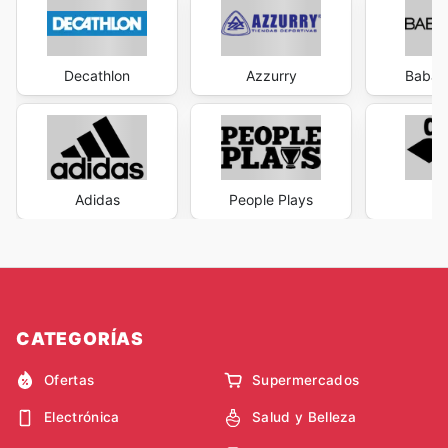
Decathlon
Azzurry
Babalú
Adidas
People Plays
A
CATEGORÍAS
Ofertas
Supermercados
Electrónica
Salud y Belleza