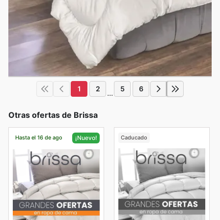
1
2
5
6
...
Otras ofertas de Brissa
Hasta el 16 de ago
Caducado
¡Nuevo!