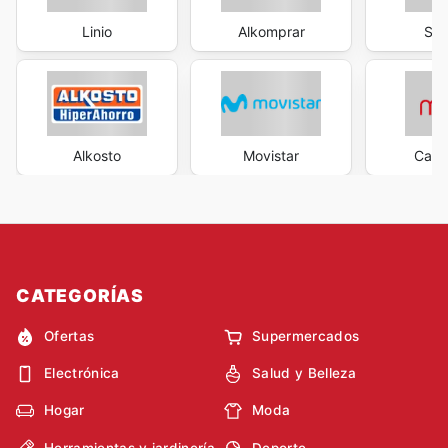
Linio
Alkomprar
Sa
Alkosto
Movistar
Casa
CATEGORÍAS
Ofertas
Supermercados
Electrónica
Salud y Belleza
Hogar
Moda
Herramientas y jardinería
Deporte