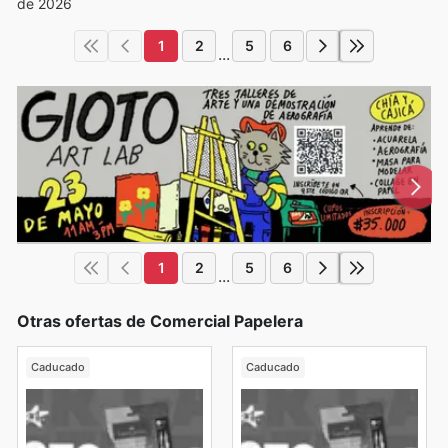
de 2026
1
2
5
6
...
1
2
5
6
...
Otras ofertas de Comercial Papelera
Caducado
Caducado