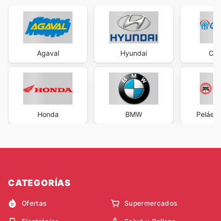
Agaval
Hyundai
Com
Honda
BMW
Peláez
CATEGORÍAS
Ofertas
Supermercados