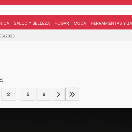
NICA
SALUD Y BELLEZA
HOGAR
MODA
HERRAMIENTAS Y JA
/06/2025
25
2
5
6
...