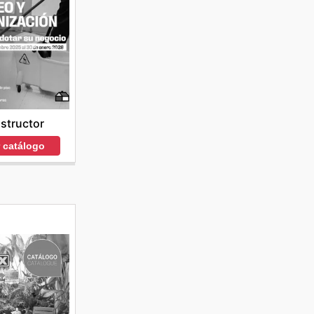
structor
r catálogo