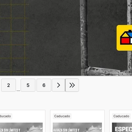
2
5
6
...
ducado
Caducado
Caducado