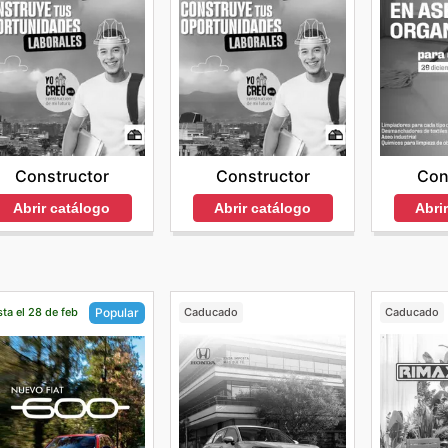
Constructor
Constructor
Con
Abrir catálogo
Abrir catálogo
Abri
ta el 28 de feb
Caducado
Caducado
Popular