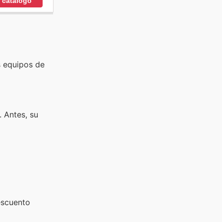
r catálogo
s equipos de
. Antes, su
escuento