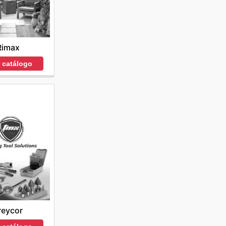
Rimax
r catálogo
reycor