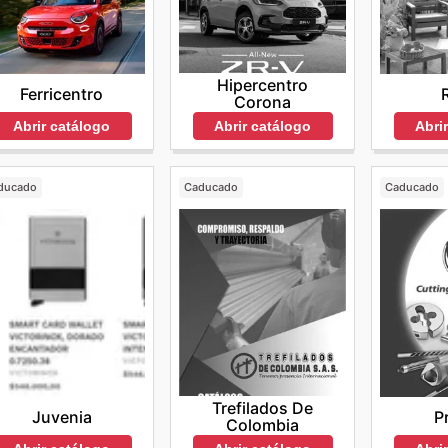
Hipercentro
Ferricentro
Corona
Abri
Abrir catálogo
Abrir catálogo
ducado
Caducado
Caducado
Trefilados De
Juvenia
P
Colombia