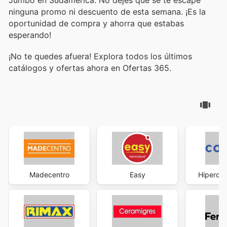
Jumbo en Sudamérica. No dejes que se te escape
ninguna promo ni descuento de esta semana. ¡Es la
oportunidad de compra y ahorra que estabas
esperando!
¡No te quedes afuera! Explora todos los últimos
catálogos y ofertas ahora en Ofertas 365.
Madecentro
Easy
Hipercen