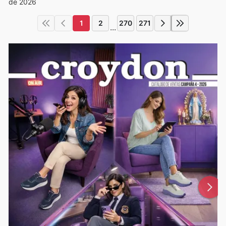
de 2026
1
2
270
271
...