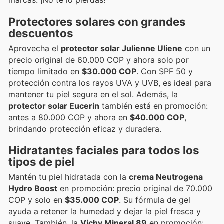
marcas. ¡No te lo pierdas!
Protectores solares con grandes
descuentos
Aprovecha el
protector solar Julienne Uliene
con un
precio original de 60.000 COP y ahora solo por
tiempo limitado en
$30.000 COP
. Con SPF 50 y
protección contra los rayos UVA y UVB, es ideal para
mantener tu piel segura en el sol. Además, la
protector solar Eucerin
también está en promoción:
antes a 80.000 COP y ahora en
$40.000 COP
,
brindando protección eficaz y duradera.
Hidratantes faciales para todos los
tipos de piel
Mantén tu piel hidratada con la
crema Neutrogena
Hydro Boost
en promoción: precio original de 70.000
COP y solo en
$35.000 COP
. Su fórmula de gel
ayuda a retener la humedad y dejar la piel fresca y
suave. También, la
Vichy Mineral 89
en promoción: