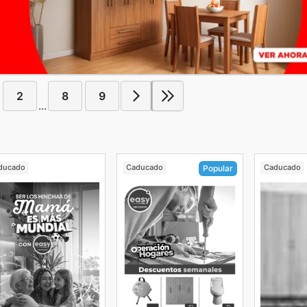
2
8
9
...
ducado
Caducado
Caducado
Popular