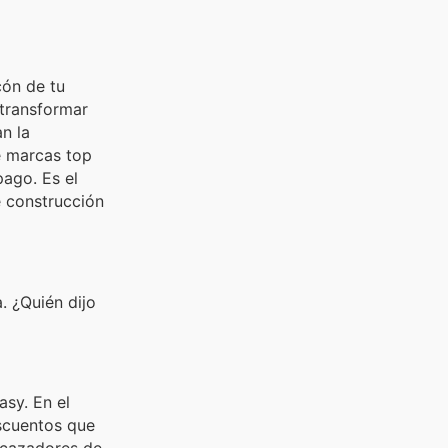
cón de tu
 transformar
n la
e marcas top
ago. Es el
e construcción
. ¿Quién dijo
sy. En el
scuentos que
 cazadores de