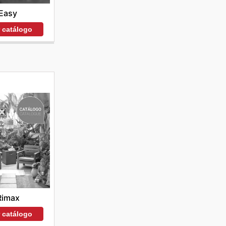
Easy
r catálogo
Rimax
r catálogo