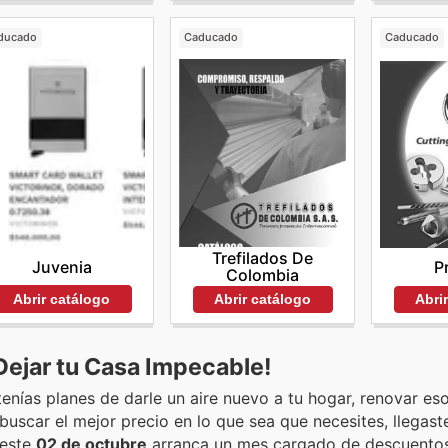
ducado
Caducado
Caducado
Trefilados De
Juvenia
P
Colombia
Abrir catálogo
Abrir catálogo
Abri
Dejar tu Casa Impecable!
enías planes de darle un aire nuevo a tu hogar, renovar es
scar el mejor precio en lo que sea que necesites, llegaste
 este
02 de octubre
arranca un mes cargado de descuentos