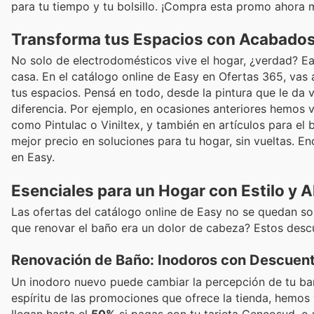
para tu tiempo y tu bolsillo. ¡Compra esta promo ahora m
Transforma tus Espacios con Acabados
No solo de electrodomésticos vive el hogar, ¿verdad? Ea
casa. En el catálogo online de Easy en Ofertas 365, vas
tus espacios. Pensá en todo, desde la pintura que le da 
diferencia. Por ejemplo, en ocasiones anteriores hemos
como Pintulac o Viniltex, y también en artículos para el
mejor precio en soluciones para tu hogar, sin vueltas. E
en Easy.
Esenciales para un Hogar con Estilo y 
Las ofertas del catálogo online de Easy no se quedan sol
que renovar el baño era un dolor de cabeza? Estos desc
Renovación de Baño: Inodoros con Descuen
Un inodoro nuevo puede cambiar la percepción de tu baño
espíritu de las promociones que ofrece la tienda, hemo
llegan hasta el
50%
si pagas con tu tarjeta Cencosud, o