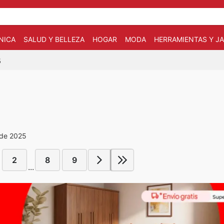
NICA
SALUD Y BELLEZA
HOGAR
MODA
HERRAMIENTAS Y JA
5
 de 2025
2
8
9
...