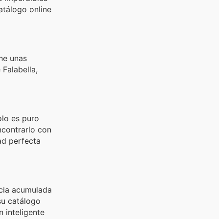
atálogo online
ene unas
 Falabella,
olo es puro
ncontrarlo con
ad perfecta
ucia acumulada
su catálogo
n inteligente