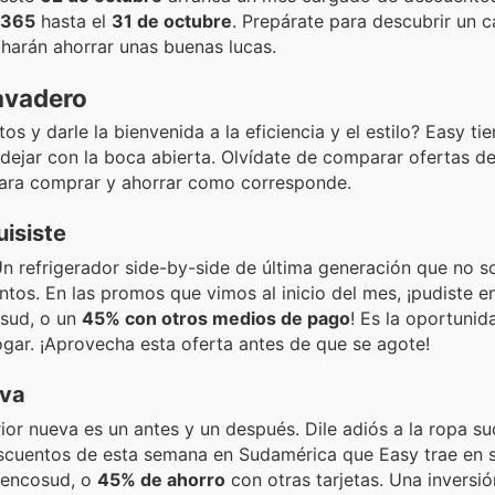
 365
hasta el
31 de octubre
. Prepárate para descubrir un c
 harán ahorrar unas buenas lucas.
avadero
s y darle la bienvenida a la eficiencia y el estilo? Easy ti
 dejar con la boca abierta. Olvídate de comparar ofertas de
para comprar y ahorrar como corresponde.
isiste
Un refrigerador side-by-side de última generación que no s
ntos. En las promos que vimos al inicio del mes, ¡pudiste e
sud, o un
45% con otros medios de pago
! Es la oportunid
gar. ¡Aprovecha esta oferta antes de que se agote!
eva
ior nueva es un antes y un después. Dile adiós a la ropa s
escuentos de esta semana en Sudamérica que Easy trae en 
encosud, o
45% de ahorro
con otras tarjetas. Una inversió