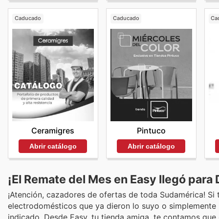
Caducado
Caducado
Ca
Ceramigres
Pintuco
Abrir catálogo
Abrir catálogo
¡El Remate del Mes en Easy llegó para 
¡Atención, cazadores de ofertas de toda Sudamérica! Si t
electrodomésticos que ya dieron lo suyo o simplemente bu
indicado. Desde Easy, tu tienda amiga, te contamos que