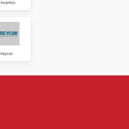
rricentro
reycor