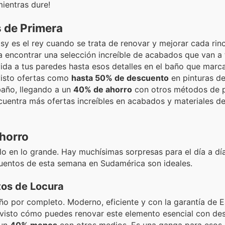
ientras dure!
 de Primera
sy es el rey cuando se trata de renovar y mejorar cada rin
 a encontrar una selección increíble de acabados que van a
vida a tus paredes hasta esos detalles en el baño que marca
 visto ofertas como
hasta 50% de descuento
en pinturas d
 baño, llegando a un
40% de ahorro
con otros métodos de p
ncuentra más ofertas increíbles en acabados y materiales d
Ahorro
o en lo grande. Hay muchísimas sorpresas para el día a día
uentos de esta semana en Sudamérica son ideales.
tos de Locura
 por completo. Moderno, eficiente y con la garantía de Ea
s visto cómo puedes renovar este elemento esencial con de
 un
40% menos
con otros medios. Es una ganga para esos