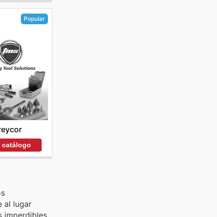
Popular
reycor
r catálogo
os
 al lugar
 imperdibles