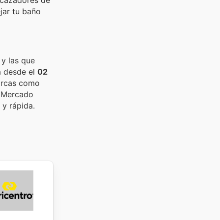
jar tu baño
 y las que
a desde el
02
marcas como
o Mercado
 y rápida.