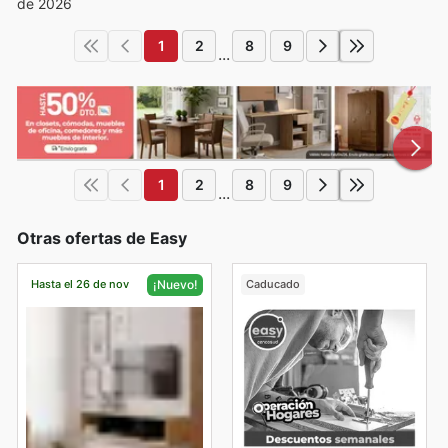
de 2026
1
2
8
9
...
1
2
8
9
...
Otras ofertas de Easy
Hasta el 26 de nov
Caducado
¡Nuevo!