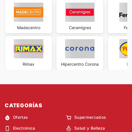
Madecentro
Ceramigres
Ferr
Rimax
Hipercentro Corona
Pi
CATEGORÍAS
Ofertas
Supermercados
Electrónica
Salud y Belleza