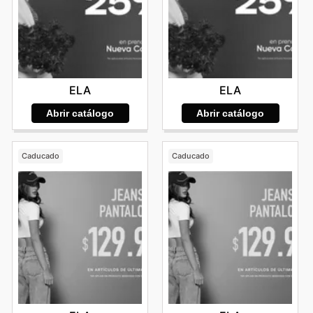
ELA
ELA
Abrir catálogo
Abrir catálogo
Caducado
Caducado