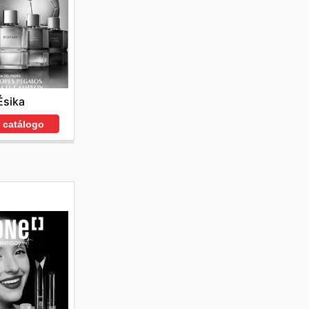
Ésika
r catálogo