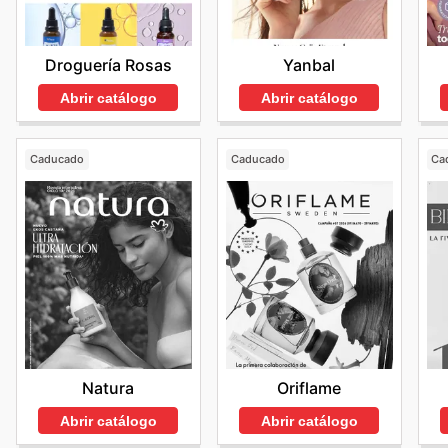
Yanbal
Droguería Rosas
Abrir catálogo
Abrir catálogo
Caducado
Caducado
Ca
Natura
Oriflame
Abrir catálogo
Abrir catálogo