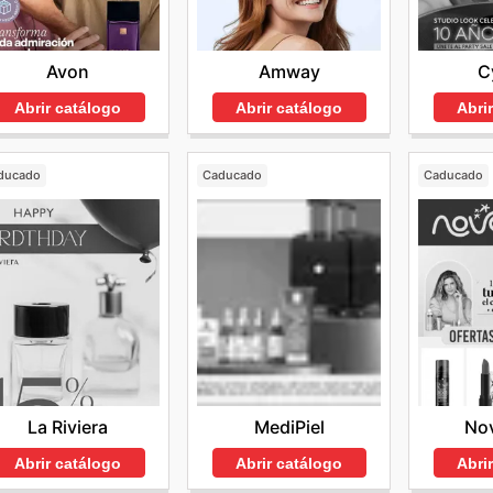
Amway
C
Avon
Abrir catálogo
Abri
Abrir catálogo
ducado
Caducado
Caducado
La Riviera
MediPiel
No
Abrir catálogo
Abrir catálogo
Abri