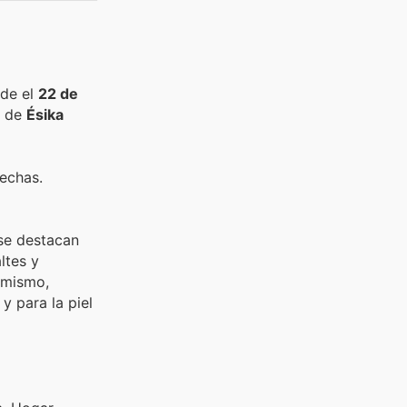
sde el
22 de
s de
Ésika
fechas.
 se destacan
ltes y
simismo,
 para la piel