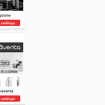
yzone
r catálogo
vaventa
r catálogo