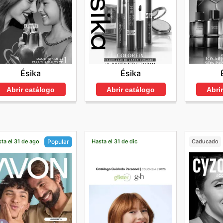
Ésika
Ésika
Abrir catálogo
Abrir catálogo
Abri
ta el 31 de ago
Hasta el 31 de dic
Caducado
Popular