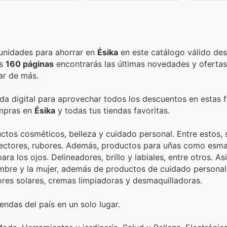
Encuentra las mejores promociones, descuentos y oportunidades para ahorrar en
Ésika
en este catálogo válido de
as
160 páginas
encontrarás las últimas novedades y oferta
ar de más.
nda digital para aprovechar todos los descuentos en estas 
ompras en
Ésika
y todas tus tiendas favoritas.
ctos cosméticos, belleza y cuidado personal. Entre estos,
rrectores, rubores. Además, productos para uñas como esma
ra los ojos. Delineadores, brillo y labiales, entre otros. A
bre y la mujer, además de productos de cuidado personal y
res solares, cremas limpiadoras y desmaquilladoras.
endas del país en un solo lugar.