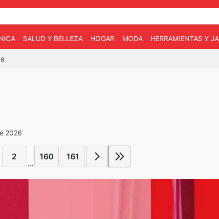
NICA
SALUD Y BELLEZA
HOGAR
MODA
HERRAMIENTAS Y JA
26
de 2026
2
160
161
...