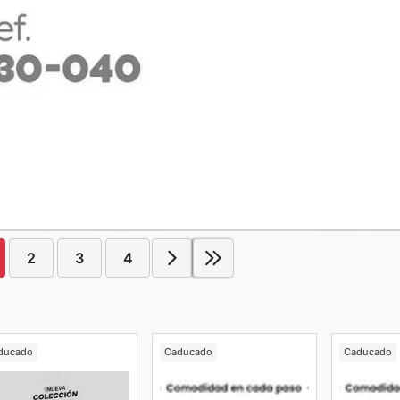
2
3
4
ducado
Caducado
Caducado