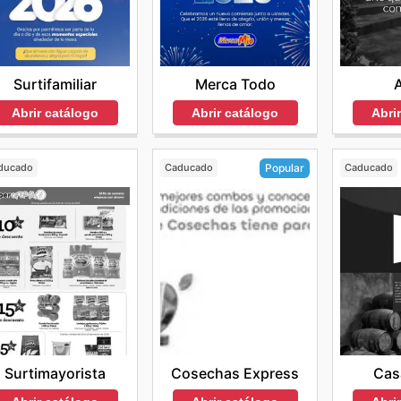
Surtifamiliar
Merca Todo
A
Abrir catálogo
Abrir catálogo
Abri
ducado
Caducado
Caducado
Popular
Surtimayorista
Cas
Cosechas Express