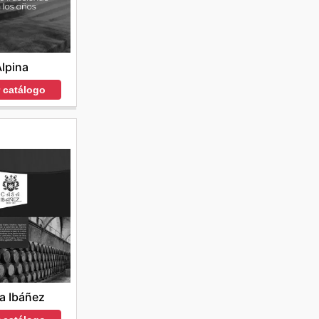
lpina
r catálogo
a Ibáñez