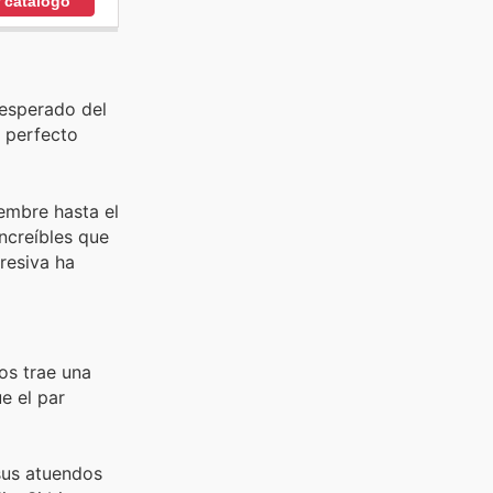
r catálogo
 esperado del
o perfecto
embre hasta el
ncreíbles que
resiva ha
os trae una
e el par
sus atuendos