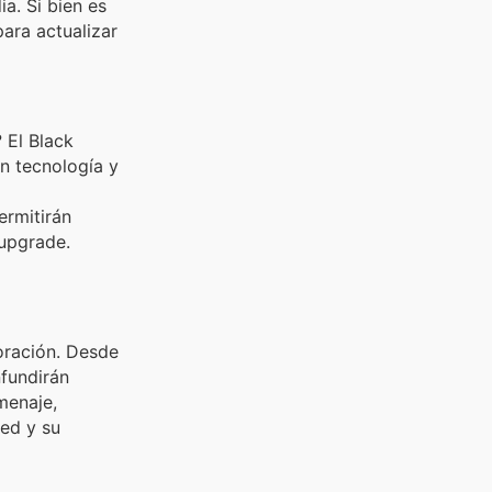
a. Si bien es
ara actualizar
 El Black
n tecnología y
ermitirán
 upgrade.
oración. Desde
nfundirán
menaje,
ted y su