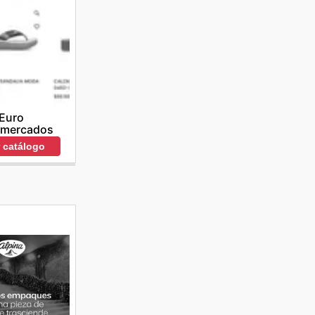
Euro
rmercados
r catálogo