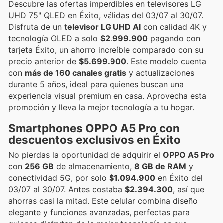
Descubre las ofertas imperdibles en televisores LG
UHD 75" QLED en Éxito, válidas del 03/07 al 30/07.
Disfruta de un
televisor LG UHD AI
con calidad 4K y
tecnología OLED a solo
$2.999.900
pagando con
tarjeta Éxito, un ahorro increíble comparado con su
precio anterior de
$5.699.900
. Este modelo cuenta
con
más de 160 canales gratis
y actualizaciones
durante 5 años, ideal para quienes buscan una
experiencia visual premium en casa. Aprovecha esta
promoción y lleva la mejor tecnología a tu hogar.
Smartphones OPPO A5 Pro con
descuentos exclusivos en Éxito
No pierdas la oportunidad de adquirir el
OPPO A5 Pro
con
256 GB
de almacenamiento,
8 GB de RAM
y
conectividad 5G, por solo
$1.094.900
en Éxito del
03/07 al 30/07. Antes costaba
$2.394.300
, así que
ahorras casi la mitad. Este celular combina diseño
elegante y funciones avanzadas, perfectas para