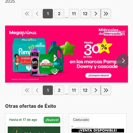
2025
1
2
11
12
...
1
2
11
12
...
Otras ofertas de Éxito
Hasta el 17 de ago
Caducado
¡Nuevo!