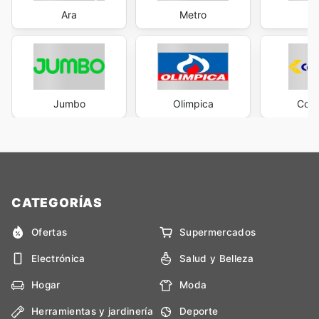
Ara
Metro
M
Jumbo
Olimpica
Cols
CATEGORÍAS
Ofertas
Supermercados
Electrónica
Salud y Belleza
Hogar
Moda
Herramientas y jardinería
Deporte