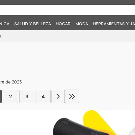
NICA
SALUD Y BELLEZA
HOGAR
MODA
HERRAMIENTAS Y JA
5
bre de 2025
2
3
4