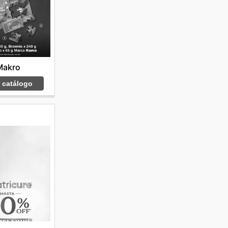
Makro
r catálogo