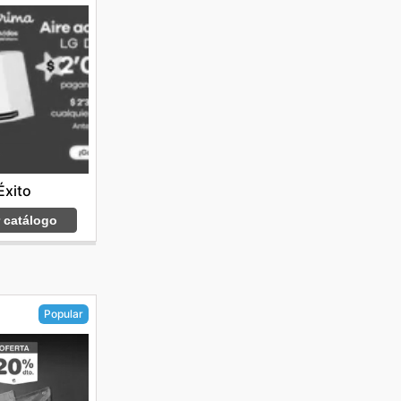
Éxito
r catálogo
Popular