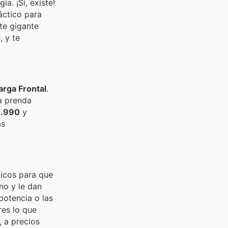
a. ¡Sí, existe!
áctico para
te gigante
, y te
Carga Frontal
.
da prenda
.990
y
as
ticos para que
no y le dan
potencia o las
es lo que
 a precios