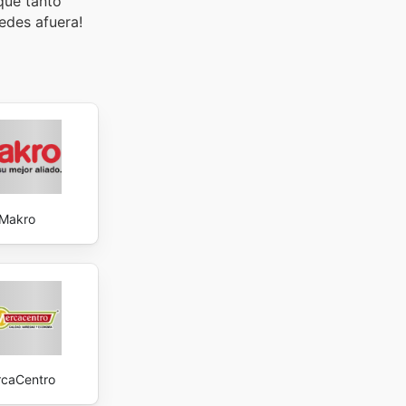
que tanto
edes afuera!
Makro
caCentro