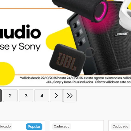
2
3
4
ducado
Caducado
Caducado
Popular