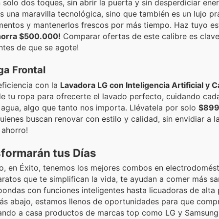
solo dos toques, sin abrir la puerta y sin desperdiciar energí
s una maravilla tecnológica, sino que también es un lujo pr
imentos y mantenerlos frescos por más tiempo. Haz tuyo es
horra $500.000!
Comparar ofertas de este calibre es clave
ntes de que se agote!
ga Frontal
eficiencia con la
Lavadora LG con Inteligencia Artificial y 
 de tu ropa para ofrecerte el lavado perfecto, cuidando ca
gua, algo que tanto nos importa. Llévatela por solo
$899
enes buscan renovar con estilo y calidad, sin envidiar a l
ahorro!
formarán tus Días
so, en Éxito, tenemos los mejores combos en electrodomés
atos que te simplifican la vida, te ayudan a comer más sa
ndas con funciones inteligentes hasta licuadoras de alta 
ás abajo, estamos llenos de oportunidades para que compr
evando a casa productos de marcas top como LG y Samsung,