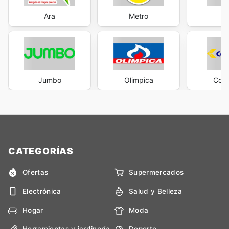
Ara
Metro
M
Jumbo
Olimpica
Cols
CATEGORÍAS
Ofertas
Supermercados
Electrónica
Salud y Belleza
Hogar
Moda