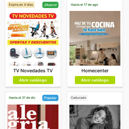
Expira en 4 días
Hasta el 17 de ago
¡Nuevo!
Homecenter
TV Novedades TV
Abrir catálogo
Abrir catálogo
Hasta el 31 de dic
Caducado
Popular