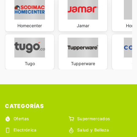
Homecenter
Jamar
Home
Tugo
Tupperware
Co
CATEGORÍAS
Ofertas
Supermercados
Electrónica
Salud y Belleza