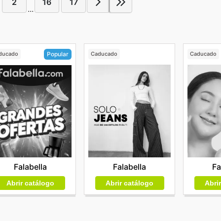
2
16
17
...
ducado
Caducado
Caducado
Popular
Falabella
Fa
Falabella
Abrir catálogo
Abri
Abrir catálogo