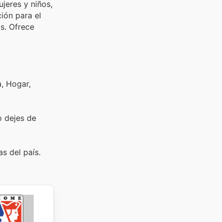
jeres y niños,
ión para el
ece
a, Hogar,
o dejes de
s del país.