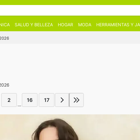
NICA
SALUD Y BELLEZA
HOGAR
MODA
HERRAMIENTAS Y JA
/2026
 2026
2
16
17
...