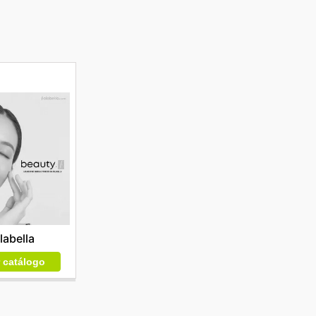
labella
r catálogo