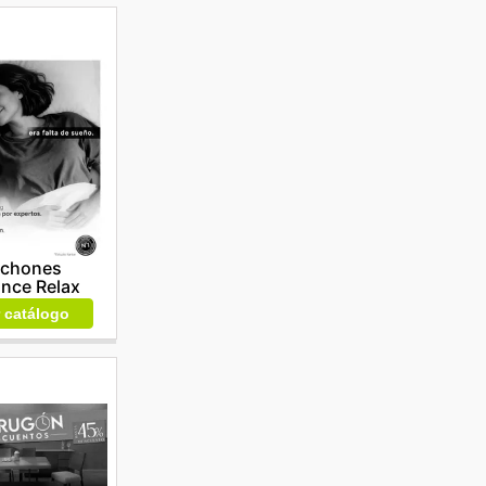
lchones
nce Relax
r catálogo