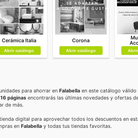
Mu
Cerámica Italia
Corona
Acc
Abrir catálogo
Abrir catálogo
Abri
Encuentra las mejores promociones, descuentos y oportunidades para ahorrar en
Falabella
en este catálogo válido
s
16 páginas
encontrarás las últimas novedades y ofertas d
ar de más.
 tienda digital para aprovechar todos los descuentos en est
ompras en
Falabella
y todas tus tiendas favoritas.