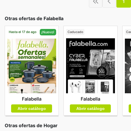
1
Otras ofertas de Falabella
Hasta el 17 de ago
Caducado
Ca
¡Nuevo!
Falabella
Falabella
Abrir catálogo
Abrir catálogo
Otras ofertas de Hogar