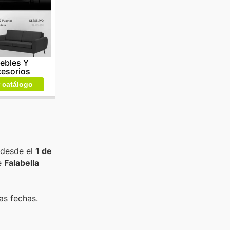
ebles Y
esorios
r catálogo
 desde el
1 de
e
Falabella
as fechas.