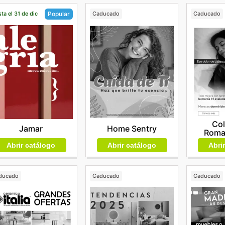
ta el 31 de dic
Caducado
Caducado
Popular
Co
Home Sentry
Jamar
Roma
Abrir catálogo
Abri
Abrir catálogo
ducado
Caducado
Caducado