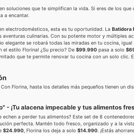
n soluciones que te simplifican la vida. Si eres de los que d
a a encantar.
en electrodomésticos, esta es tu oportunidad. La
Batidora 
s aventuras culinarias. Con su potente motor y múltiples ac
o elegante se robará todas las miradas en tu cocina, igual 
 el estilo Florina! ¿Su precio? De
$99.990
pasa a solo
$6
imitado que te permite renovar tu cocina con un solo clic.
ón
. Con Florina, hasta los detalles más pequeños tienen un di
 - ¡Tu alacena impecable y tus alimentos fre
 echen a perder tus alimentos? Este set de 8 contenedore
lución perfecta. Mantén todo fresco, organizado y a la vist
de
$24.990
, Florina los deja a solo
$14.990
. ¡Estás ahorra