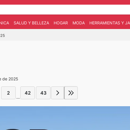
NICA
SALUD Y BELLEZA
HOGAR
MODA
HERRAMIENTAS Y JA
025
re de 2025
2
42
43
...