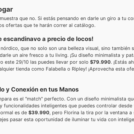
ogar
emuestra que no. Si estás pensando en darle un giro a tu c
s ofertas que te harán correr al catálogo.
e escandinavo a precio de locos!
nórdico, que no solo son una belleza visual, sino también 
arle un aire fresco a tu living. ¡Su diseño minimalista y p
ro este 29/10 las puedes llevar por solo
$79.990
. ¡Estás a
alquier tienda como Falabella o Ripley! ¡Aprovecha esta ofe
ilo y Conexión en tus Manos
ámpara es el "match" perfecto. Con un diseño minimalista q
 y funcionalidades inteligentes que puedes controlar desde t
 normal es de
$39.990
, pero Florina la tira por la ventana a
ejes pasar esta oportunidad de iluminar tu vida con intelige