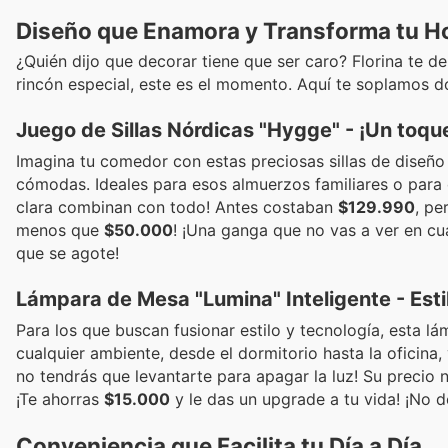
Diseño que Enamora y Transforma tu H
¿Quién dijo que decorar tiene que ser caro? Florina te d
rincón especial, este es el momento. Aquí te soplamos do
Juego de Sillas Nórdicas "Hygge" - ¡Un toqu
Imagina tu comedor con estas preciosas sillas de diseño 
cómodas. Ideales para esos almuerzos familiares o para d
clara combinan con todo! Antes costaban
$129.990
, pe
menos que
$50.000
! ¡Una ganga que no vas a ver en cu
que se agote!
Lámpara de Mesa "Lumina" Inteligente - Est
Para los que buscan fusionar estilo y tecnología, esta l
cualquier ambiente, desde el dormitorio hasta la oficina,
no tendrás que levantarte para apagar la luz! Su precio
¡Te ahorras
$15.000
y le das un upgrade a tu vida! ¡No d
Conveniencia que Facilita tu Día a Día