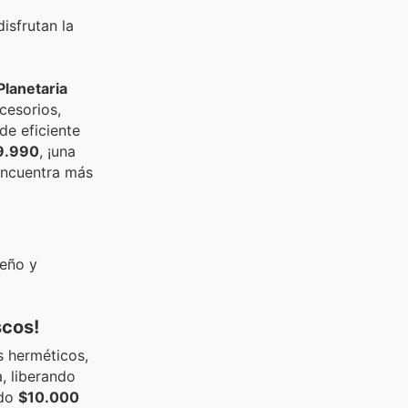
isfrutan la
Planetaria
cesorios,
de eficiente
9.990
, ¡una
 Encuentra más
seño y
scos!
s herméticos,
a, liberando
ndo
$10.000