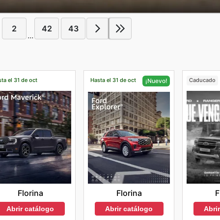
2
42
43
...
ta el 31 de oct
Hasta el 31 de oct
Caducado
¡Nuevo!
Florina
F
Florina
Abrir catálogo
Abri
Abrir catálogo