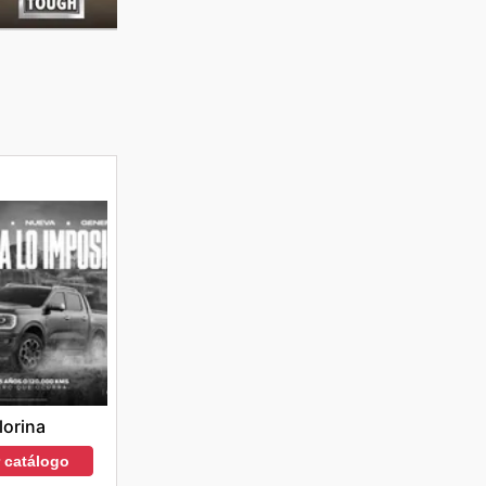
lorina
r catálogo