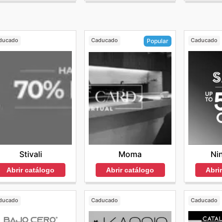
ducado
Caducado
Caducado
Popular
Stivali
Ni
Moma
Abrir catálogo
Abri
Abrir catálogo
ducado
Caducado
Caducado