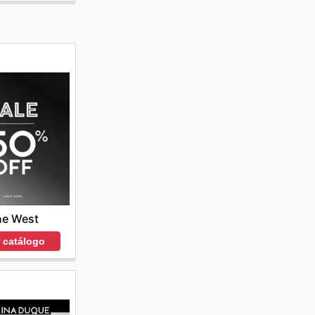
ne West
r catálogo