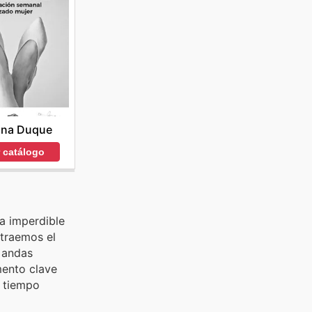
ina Duque
r catálogo
ta imperdible
 traemos el
i andas
mento clave
r tiempo