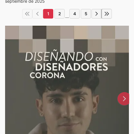
septiembre de 2025
1
2
4
5
...