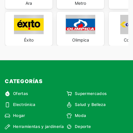
Ara
Metro
M
Éxito
Olimpica
Cols
CATEGORÍAS
Ofertas
Supermercados
Electrónica
Salud y Belleza
Hogar
Moda
Herramientas y jardinería
Deporte