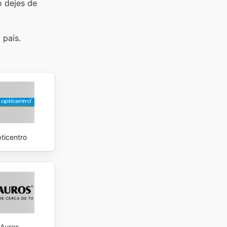
o dejes de
 país.
ticentro
Auros