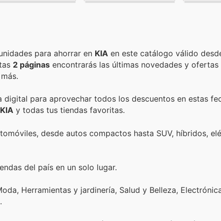
Encuentra las mejores promociones, descuentos y oportunidades para ahorrar en
KIA
en este catálogo válido desd
stas
2 páginas
encontrarás las últimas novedades y ofertas
 más.
a digital para aprovechar todos los descuentos en estas fe
KIA
y todas tus tiendas favoritas.
utomóviles, desde autos compactos hasta SUV, híbridos, elé
endas del país en un solo lugar.
oda, Herramientas y jardinería, Salud y Belleza, Electrónic
.