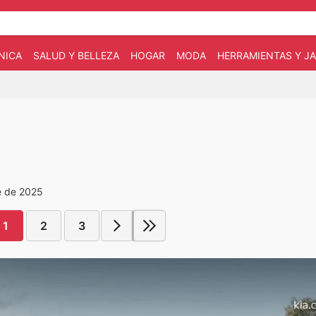
NICA
SALUD Y BELLEZA
HOGAR
MODA
HERRAMIENTAS Y JA
e de 2025
1
2
3