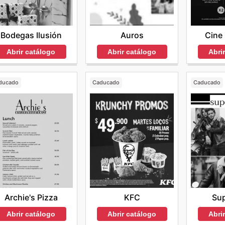
Bodegas Ilusión
Auros
Cine
Abrir catálogo
Abrir catálogo
Abri
ducado
Caducado
Caducado
Archie's Pizza
KFC
Su
Abrir catálogo
Abrir catálogo
Abri