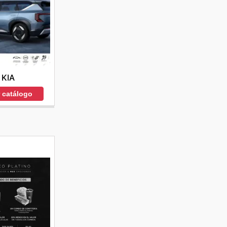
KIA
r catálogo