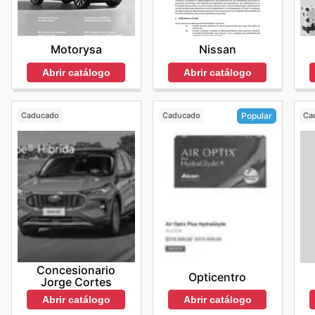
Motorysa
Nissan
Abrir catálogo
Abrir catálogo
Caducado
Caducado
Ca
Popular
Concesionario
Opticentro
Jorge Cortes
Abrir catálogo
Abrir catálogo