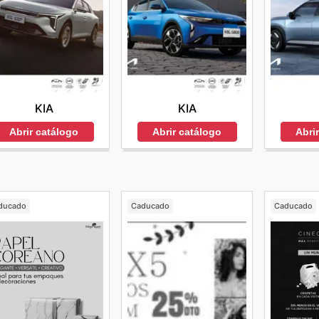
KIA
KIA
Abrir catálogo
Abrir catálogo
Abri
ducado
Caducado
Caducado