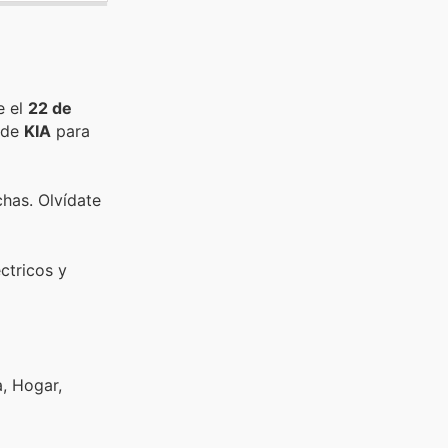
e el
22 de
 de
KIA
para
chas. Olvídate
ctricos y
a, Hogar,