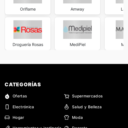
Oriflame
Amway
La 
Droguería Rosas
MediPiel
Mar
CATEGORÍAS
Ofertas
Supermercados
Electrónica
Salud y Belleza
Hogar
Moda
Herramientas y jardinería
Deporte