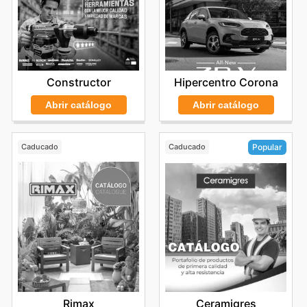
Constructor
Hipercentro Corona
Abrir catálogo
Abrir catálogo
Caducado
Caducado
Popular
Rimax
Ceramigres