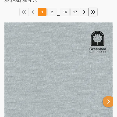
diciembre de 2025
1
2
16
17
...