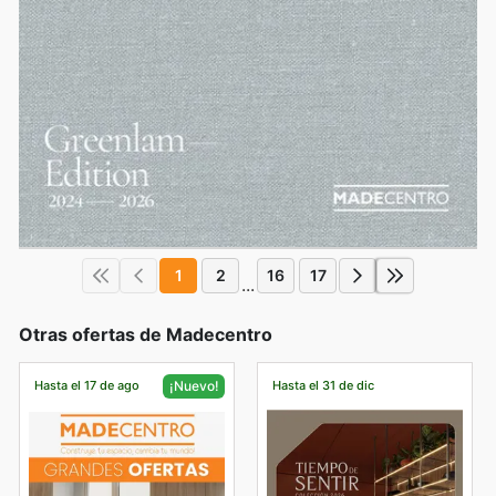
1
2
16
17
...
Otras ofertas de Madecentro
Hasta el 17 de ago
Hasta el 31 de dic
¡Nuevo!