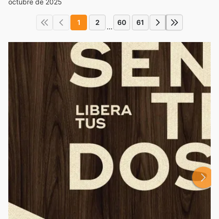
octubre de 2025
1
2
60
61
...