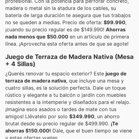
profesional. Con la potencia para perforar concreto,
madera o metal sin la atadura de los cables, su
batería de larga duración te asegura que tus trabajos
no se queden a medias. Precio de oferta:
$99.990
,
¡cuando su precio regular es de $149.990!
Ahorras
nada menos que $50.000
en un artículo de primera
línea. ¡Aprovecha esta oferta antes de que se agote!
Juego de Terraza de Madera Nativa (Mesa
+ 4 Sillas)
¿Querés renovar tu espacio exterior? Este
juego de
terraza de madera nativa
, que incluye una mesa y
cuatro sillas, es la solución perfecta. Dale un toque
rústico y elegante a tu balcón o jardín con muebles
resistentes a la intemperie y diseñados para el relajo.
¡Imagina esos asados o tardes de mate con tus
amigos! Llévatelo por solo
$349.990
, un ahorro
brutal desde su precio regular de $499.990.
¡Te
ahorras $150.000!
Dale, que el buen tiempo se viene
y estas ofertas vuelan.