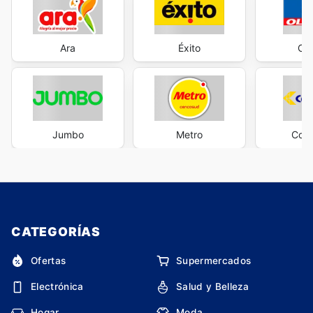
Ara
Éxito
Oli
Jumbo
Metro
Cols
CATEGORÍAS
Ofertas
Supermercados
Electrónica
Salud y Belleza
Hogar
Moda