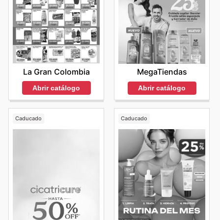
La Gran Colombia
MegaTiendas
Abrir catálogo
Abrir catálogo
Caducado
Caducado