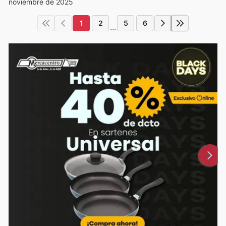
noviembre de 2025
1
2
5
6
...