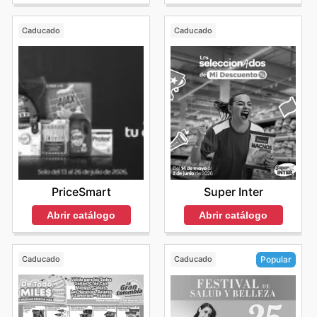
Caducado
Caducado
PriceSmart
Super Inter
Abrir catálogo
Abrir catálogo
Caducado
Caducado
Popular