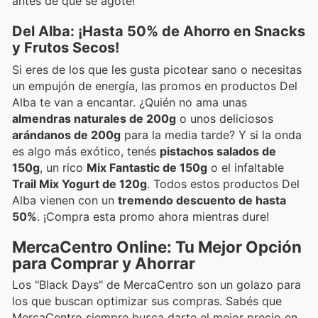
antes de que se agote!
Del Alba: ¡Hasta 50% de Ahorro en Snacks
y Frutos Secos!
Si eres de los que les gusta picotear sano o necesitas
un empujón de energía, las promos en productos Del
Alba te van a encantar. ¿Quién no ama unas
almendras naturales de 200g
o unos deliciosos
arándanos de 200g
para la media tarde? Y si la onda
es algo más exótico, tenés
pistachos salados de
150g
, un rico
Mix Fantastic de 150g
o el infaltable
Trail Mix Yogurt de 120g
. Todos estos productos Del
Alba vienen con un
tremendo descuento de hasta
50%
. ¡Compra esta promo ahora mientras dure!
MercaCentro Online: Tu Mejor Opción
para Comprar y Ahorrar
Los "Black Days" de MercaCentro son un golazo para
los que buscan optimizar sus compras. Sabés que
MercaCentro siempre busca darte el mejor precio en