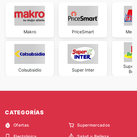
Makro
PriceSmart
Mega
Super
Colsubsidio
Super Inter
Bela
CATEGORÍAS
Ofertas
Supermercados
Electrónica
Salud y Belleza