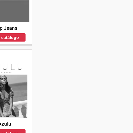
p Jeans
r catálogo
Azulu