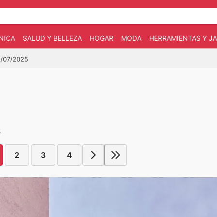
NICA
SALUD Y BELLEZA
HOGAR
MODA
HERRAMIENTAS Y JA
31/07/2025
5
2
3
4