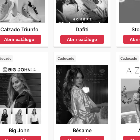
Calzado Triunfo
Dafiti
Sto
Abrir catálogo
Abrir catálogo
Abri
ducado
Caducado
Caducado
Big John
Bésame