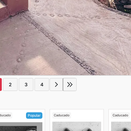
2
3
4
ducado
Caducado
Caducado
Popular