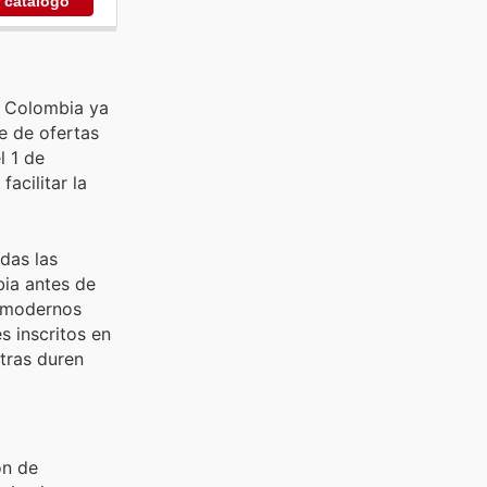
r catálogo
n Colombia ya
e de ofertas
l 1 de
acilitar la
das las
ia antes de
y modernos
 inscritos en
tras duren
ón de