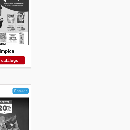
impica
r catálogo
Popular