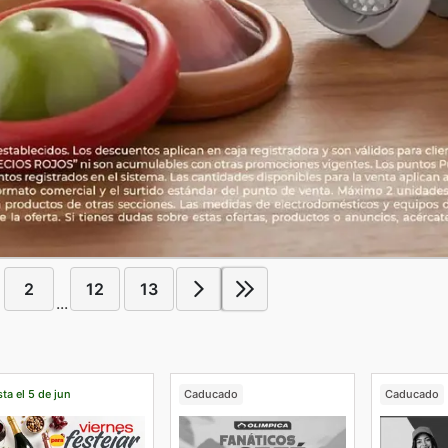
2
12
13
...
ta el 5 de jun
Caducado
Caducado