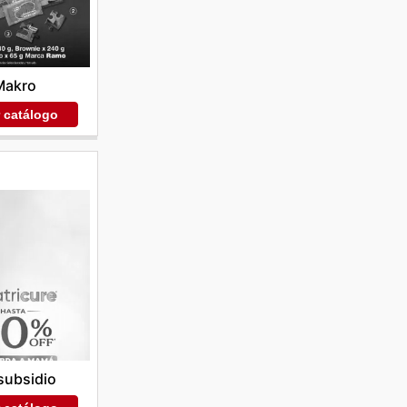
Makro
r catálogo
subsidio