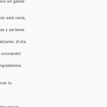
rio sin gastar
do está vacía,
las y sartenes
lizante. ¡Evita
n cocinando!
ingredientes
orar tu
ntes que te