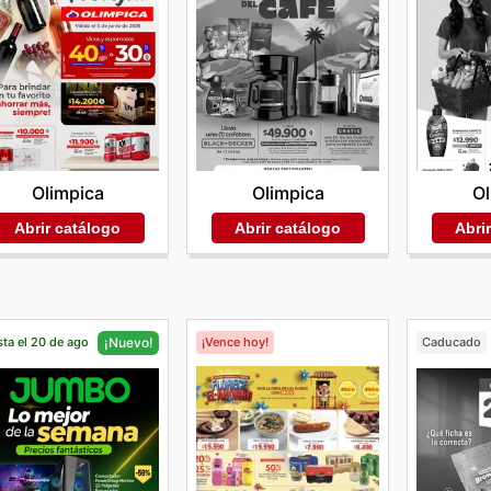
Olimpica
Olimpica
Ol
Abrir catálogo
Abrir catálogo
Abri
ta el 20 de ago
¡Vence hoy!
Caducado
¡Nuevo!