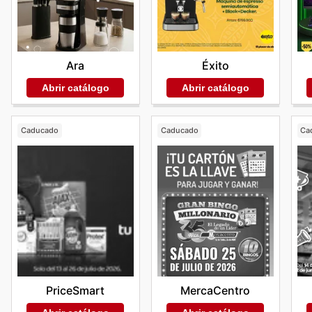
Ara
Éxito
Abrir catálogo
Abrir catálogo
Caducado
Caducado
Ca
PriceSmart
MercaCentro