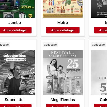
Metro
Jumbo
Abrir catálogo
Abrir catálogo
Abri
ducado
Caducado
Caducado
Super Inter
MegaTiendas
Col