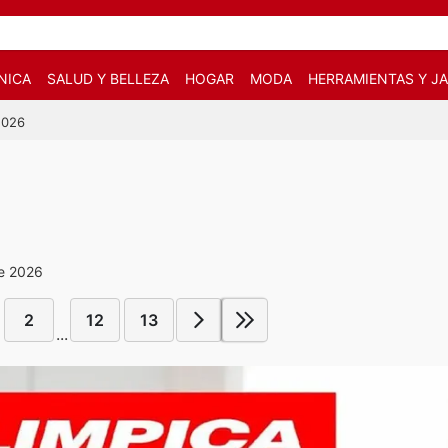
NICA
SALUD Y BELLEZA
HOGAR
MODA
HERRAMIENTAS Y JA
2026
de 2026
2
12
13
...