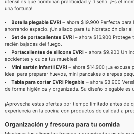
utensilios que combinan practicidad y diseño. ¡Es el mom
una fortuna!
Botella plegable EVRI
– ahora $19.900 Perfecta para l
ahorrando espacio. ¡Un aliado para tu hidratación diaria!
Set de portacalientes EVRI
– ahora $16.900 Protege tu
recién bajadas del fuego.
Portacalientes de silicona EVRI
– ahora $9.900 Un indi
accidentes y cuida tus muebles!
Mini sartén infantil EVRI
– ahora $14.900 ¡La excusa p
Ideal para preparar huevos, mini pancakes o arepas peq
Tabla para cortar EVRI Plegable
– ahora $8.900 Versáti
de forma higiénica y organizada. Su diseño plegable es 
¡Aprovecha estas ofertas por tiempo limitado antes de 
experiencia en la cocina con productos de calidad a prec
Organización y frescura para tu comida
Mantener tus alimentos frescos y organizados es clave pa