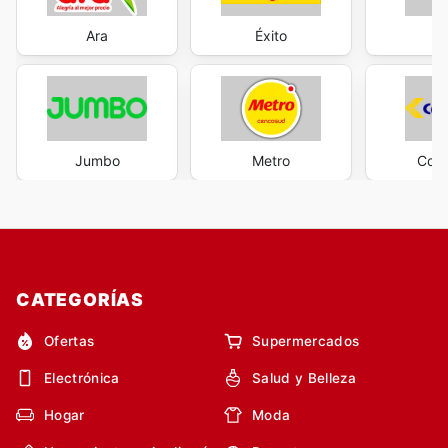
Ara
Éxito
M
Jumbo
Metro
Cols
CATEGORÍAS
Ofertas
Supermercados
Electrónica
Salud y Belleza
Hogar
Moda