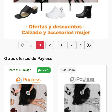
1
2
6
7
...
Otras ofertas de Payless
Hasta el 17 de ago
Caducado
¡Nuevo!