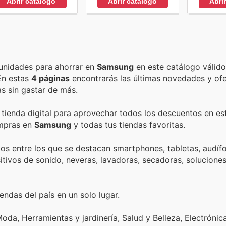
Abrir catálogo
Abrir catálogo
Abri
Encuentra las mejores promociones, descuentos y oportunidades para ahorrar en
Samsung
en este catálogo válid
 En estas
4 páginas
encontrarás las últimas novedades y of
s sin gastar de más.
 tienda digital para aprovechar todos los descuentos en es
ompras en
Samsung
y todas tus tiendas favoritas.
s entre los que se destacan smartphones, tabletas, audíf
sitivos de sonido, neveras, lavadoras, secadoras, soluciones
endas del país en un solo lugar.
oda, Herramientas y jardinería, Salud y Belleza, Electrónic