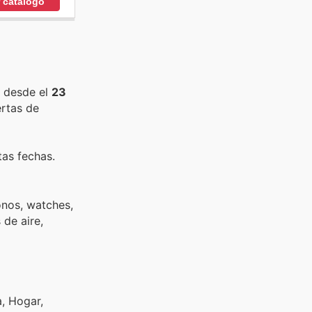
r catálogo
o desde el
23
ertas de
tas fechas.
onos, watches,
 de aire,
a, Hogar,