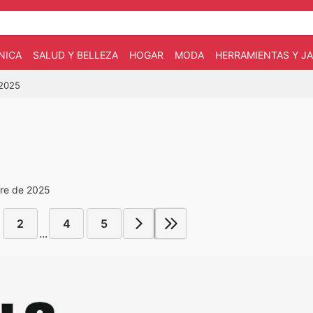
NICA
SALUD Y BELLEZA
HOGAR
MODA
HERRAMIENTAS Y JA
/2025
bre de 2025
2
4
5
...