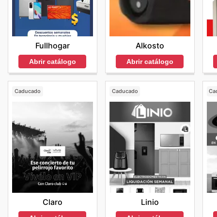
Fullhogar
Alkosto
Abrir catálogo
Abrir catálogo
Caducado
Caducado
Ca
Claro
Linio