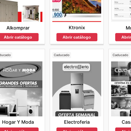
Ktronix
Alkomprar
Mo
Abrir catálogo
Abrir catálogo
Abri
ducado
Caducado
Caducado
Hogar Y Moda
Electroferia
Cas