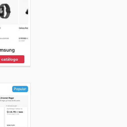
amsung
r catálogo
Popular