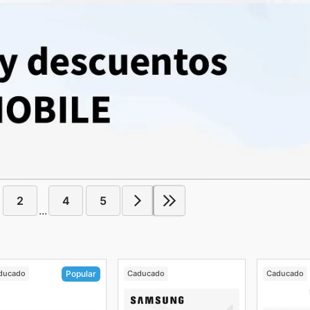
2
4
5
...
ducado
Caducado
Caducado
Popular