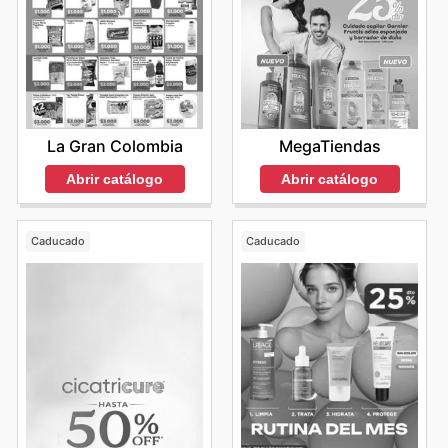
La Gran Colombia
MegaTiendas
Abrir catálogo
Abrir catálogo
Caducado
Caducado