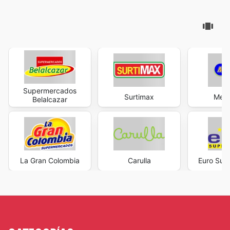
Supermercados
Surtimax
Merc
Belalcazar
La Gran Colombia
Carulla
Euro Sup