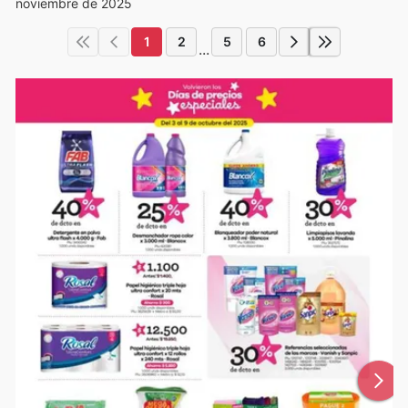
noviembre de 2025
1
2
5
6
...