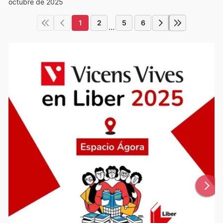
octubre de 2025
1
2
5
6
...