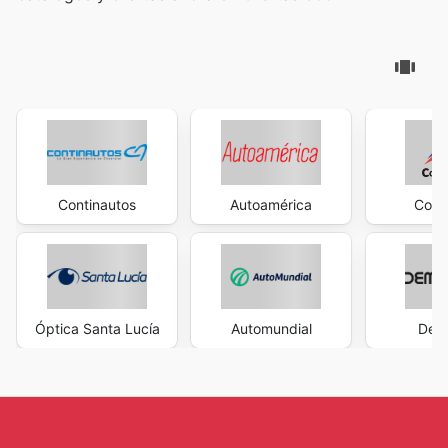
Continautos
Autoamérica
Conv
Óptica Santa Lucía
Automundial
Dem