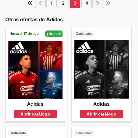
1
2
3
4
Otras ofertas de Adidas
Hasta el 17 de ago
Caducado
¡Nuevo!
Adidas
Adidas
Abrir catálogo
Abrir catálogo
Caducado
Caducado