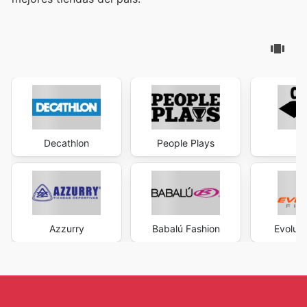
Decathlon
People Plays
A
Azzurry
Babalú Fashion
Evoluti