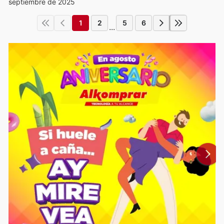
septiembre de 2025
1
2
5
6
...