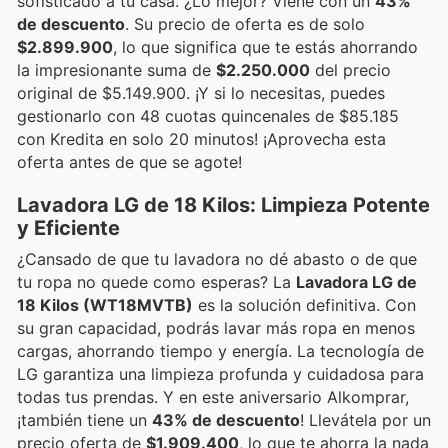
sofisticado a tu casa. ¿Lo mejor? Viene con un
43%
de descuento
. Su precio de oferta es de solo
$2.899.900
, lo que significa que te estás ahorrando
la impresionante suma de
$2.250.000
del precio
original de $5.149.900. ¡Y si lo necesitas, puedes
gestionarlo con 48 cuotas quincenales de $85.185
con Kredita en solo 20 minutos! ¡Aprovecha esta
oferta antes de que se agote!
Lavadora LG de 18 Kilos: Limpieza Potente
y Eficiente
¿Cansado de que tu lavadora no dé abasto o de que
tu ropa no quede como esperas? La
Lavadora LG de
18 Kilos (WT18MVTB)
es la solución definitiva. Con
su gran capacidad, podrás lavar más ropa en menos
cargas, ahorrando tiempo y energía. La tecnología de
LG garantiza una limpieza profunda y cuidadosa para
todas tus prendas. Y en este aniversario Alkomprar,
¡también tiene un
43% de descuento
! Llevátela por un
precio oferta de
$1.909.400
, lo que te ahorra la nada