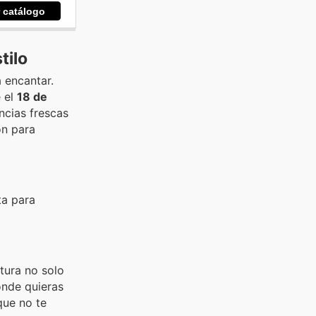
r catálogo
tilo
 encantar.
e el
18 de
ncias frescas
n para
ta para
xtura no solo
onde quieras
que no te