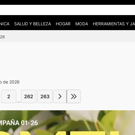
NICA
SALUD Y BELLEZA
HOGAR
MODA
HERRAMIENTAS Y JA
026
ro de 2026
2
262
263
...