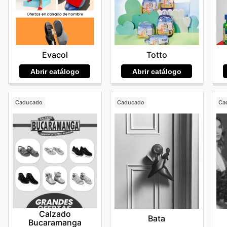
Totto
Evacol
Abrir catálogo
Abrir catálogo
Caducado
Caducado
Ca
Calzado
Bata
Bucaramanga