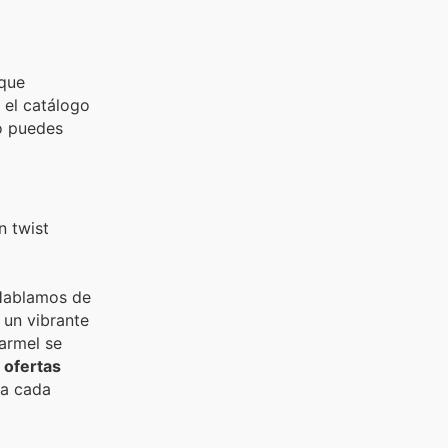
oque
 el catálogo
Lo puedes
n twist
 Hablamos de
 un vibrante
Carmel se
 ofertas
ra cada