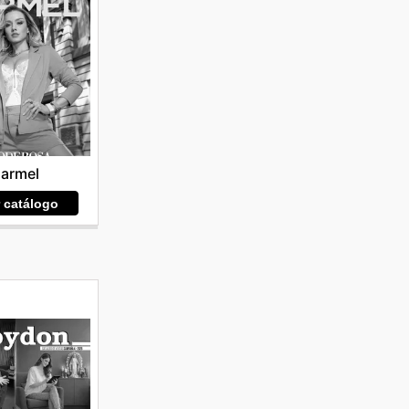
armel
r catálogo