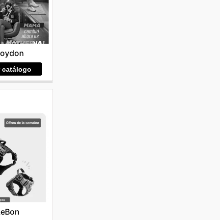
roydon
r catálogo
LeBon