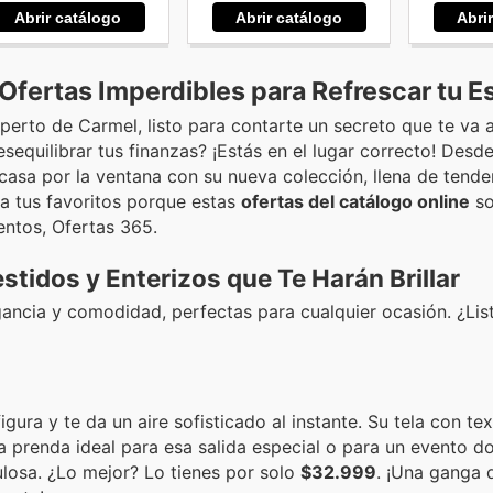
Abrir catálogo
Abrir catálogo
Abri
fertas Imperdibles para Refrescar tu Es
perto de Carmel, listo para contarte un secreto que te va a
equilibrar tus finanzas? ¡Estás en el lugar correcto! Desd
 casa por la ventana con su nueva colección, llena de tende
ra tus favoritos porque estas
ofertas del catálogo online
so
entos, Ofertas 365.
tidos y Enterizos que Te Harán Brillar
ncia y comodidad, perfectas para cualquier ocasión. ¿Lis
gura y te da un aire sofisticado al instante. Su tela con te
la prenda ideal para esa salida especial o para un evento d
ulosa. ¿Lo mejor? Lo tienes por solo
$32.999
. ¡Una ganga 