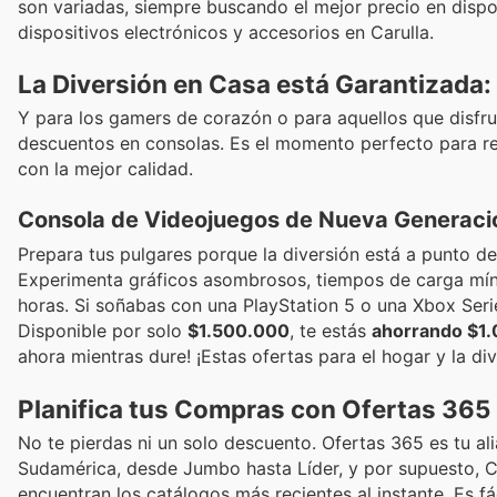
son variadas, siempre buscando el mejor precio en disposi
dispositivos electrónicos y accesorios en Carulla.
La Diversión en Casa está Garantizada:
Y para los gamers de corazón o para aquellos que disfrut
descuentos en consolas. Es el momento perfecto para re
con la mejor calidad.
Consola de Videojuegos de Nueva Generaci
Prepara tus pulgares porque la diversión está a punto d
Experimenta gráficos asombrosos, tiempos de carga mín
horas. Si soñabas con una PlayStation 5 o una Xbox Serie
Disponible por solo
$1.500.000
, te estás
ahorrando $1
ahora mientras dure! ¡Estas ofertas para el hogar y la di
Planifica tus Compras con Ofertas 365
No te pierdas ni un solo descuento. Ofertas 365 es tu al
Sudamérica, desde Jumbo hasta Líder, y por supuesto, C
encuentran los catálogos más recientes al instante. Es fá