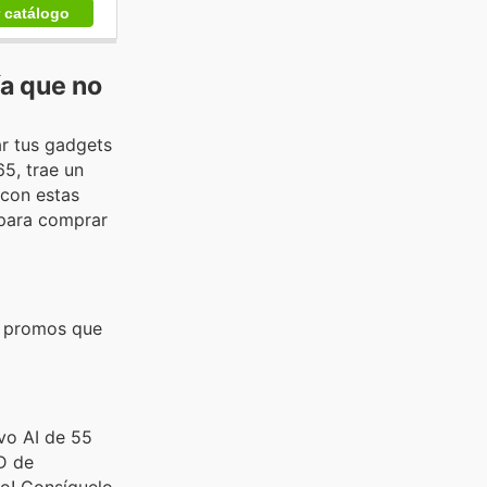
r catálogo
ía que no
r tus gadgets
65, trae un
 con estas
 para comprar
os promos que
evo AI de 55
D de