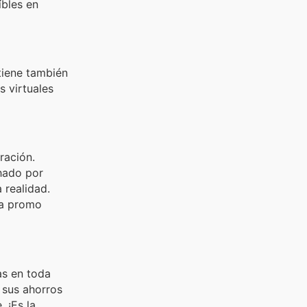
íbles en
tiene también
 virtuales
ración.
hado por
 realidad.
ta promo
as en toda
 sus ahorros
 ¡Es la