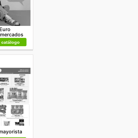
Euro
rmercados
r catálogo
mayorista