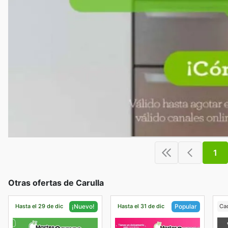
1
Otras ofertas de Carulla
Hasta el 29 de dic
Hasta el 31 de dic
Ca
¡Nuevo!
Popular