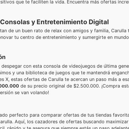
tivos que te faciliten la vida. Encuentra más ofertas incre
 Consolas y Entretenimiento Digital
an de un buen rato de relax con amigos y familia, Carulla 
novar tu centro de entretenimiento y sumergirte en mundos
ón
e despegar con esta consola de videojuegos de última gene
imos y una biblioteca de juegos que te mantendrá enganc
s X, estas ofertas de Carulla te acercan un paso más a esa
.000.000
de su precio original de $2.500.000. ¡Compra es
versión se van volando!
iado perfecto para comparar ofertas de tus tiendas favorit
arulla. Aquí, los cazadores de ofertas buscando maximizar
cil, rápido y te asegura que siempre estás un paso adelante.