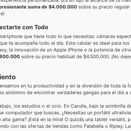
a experiencia personalizada. ¡Es un lujo al alcance de tu ma
mpresionante suma de $4.000.000
sobre su precio regular
e!
ectarte con Todo
artphone que tiene todo lo que necesitas: cámaras espect
que te acompaña todo el día. Este celular es ideal para los
axy, la innovación de un Apple iPhone o la potencia de otr
.800.000
sobre su precio habitual de $4.500.000. ¡No deje
iento
pensamos en tu productividad y en la diversión de toda la fa
es sinónimo de encontrar verdaderas gangas para el día a d
ajo, los estudios o el ocio. En Carulla, bajo la sombrilla d
e computador que buscas. ¿Necesitas un portátil ultralivia
alta gama? ¡Está en la mira! O quizás una tablet versátil, 
iendo con las ofertas de tiendas como Falabella o Ripley. L