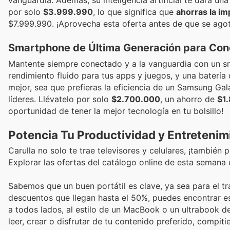
vanguardia. Además, su inteligencia artificial te dará un
por solo
$3.999.990
, lo que significa que
ahorras la i
$7.999.990. ¡Aprovecha esta oferta antes de que se agot
Smartphone de Última Generación para Con
Mantente siempre conectado y a la vanguardia con un sm
rendimiento fluido para tus apps y juegos, y una batería 
mejor, sea que prefieras la eficiencia de un Samsung Gal
líderes. Llévatelo por solo
$2.700.000
, un ahorro de
$1
oportunidad de tener la mejor tecnología en tu bolsillo!
Potencia Tu Productividad y Entretenim
Carulla no solo te trae televisores y celulares, ¡también 
Explorar las ofertas del catálogo online de esta semana 
Sabemos que un buen portátil es clave, ya sea para el trab
descuentos que llegan hasta el 50%, puedes encontrar es
a todos lados, al estilo de un MacBook o un ultrabook de 
leer, crear o disfrutar de tu contenido preferido, compit