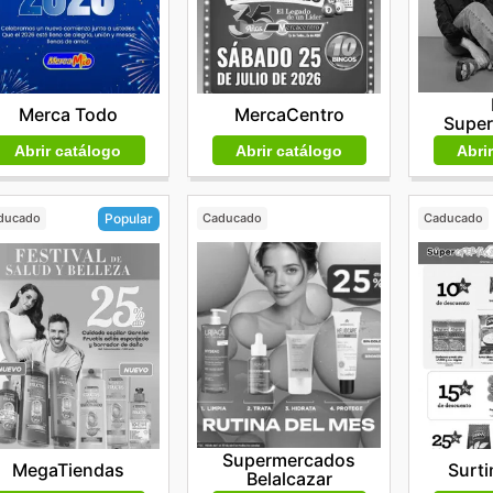
Merca Todo
MercaCentro
Supe
Abrir catálogo
Abrir catálogo
Abri
ducado
Caducado
Caducado
Popular
Supermercados
Surti
MegaTiendas
Belalcazar