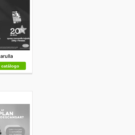
arulla
r catálogo