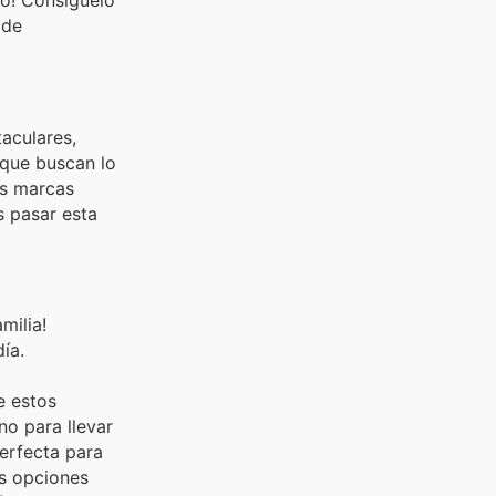
no! Consíguelo
 de
aculares,
 que buscan lo
as marcas
s pasar esta
milia!
ía.
e estos
no para llevar
perfecta para
as opciones