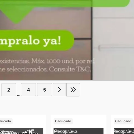
2
4
5
...
ducado
Caducado
Caducado