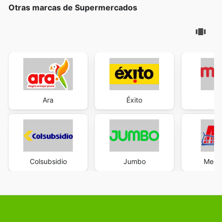
Otras marcas de Supermercados
Ara
Éxito
M
Colsubsidio
Jumbo
Mega